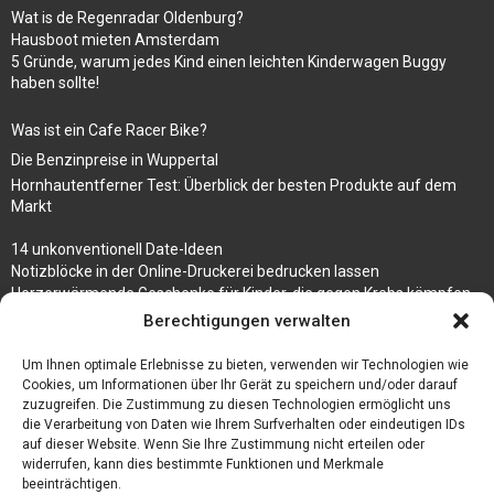
Wat is de Regenradar Oldenburg?
Hausboot mieten Amsterdam
5 Gründe, warum jedes Kind einen leichten Kinderwagen Buggy
haben sollte!
Was ist ein Cafe Racer Bike?
Die Benzinpreise in Wuppertal
Hornhautentferner Test: Überblick der besten Produkte auf dem
Markt
14 unkonventionell Date-Ideen
Notizblöcke in der Online-Druckerei bedrucken lassen
Herzerwärmende Geschenke für Kinder, die gegen Krebs kämpfen
Berechtigungen verwalten
3 Tipps, wie du deinen Schmuck auf Reisen mitnehmen kannst
Um Ihnen optimale Erlebnisse zu bieten, verwenden wir Technologien wie
Wetter Oberhausen 14 Tage – Erklärung und Prognose des Wetters
Cookies, um Informationen über Ihr Gerät zu speichern und/oder darauf
zuzugreifen. Die Zustimmung zu diesen Technologien ermöglicht uns
die Verarbeitung von Daten wie Ihrem Surfverhalten oder eindeutigen IDs
auf dieser Website. Wenn Sie Ihre Zustimmung nicht erteilen oder
widerrufen, kann dies bestimmte Funktionen und Merkmale
beeinträchtigen.