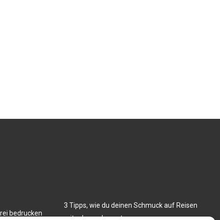
3 Tipps, wie du deinen Schmuck auf Reisen
erei bedrucken
mitnehmen kannst