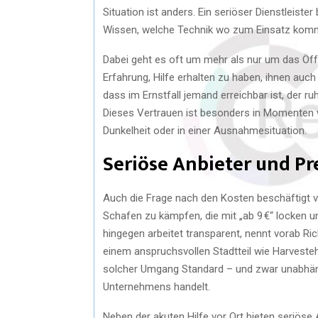
Situation ist anders. Ein seriöser Dienstleist
Wissen, welche Technik wo zum Einsatz kommt
Dabei geht es oft um mehr als nur um das Öffn
Erfahrung, Hilfe erhalten zu haben, ihnen auc
dass im Ernstfall jemand erreichbar ist, der ruhi
Dieses Vertrauen ist besonders in Momenten wi
Dunkelheit oder in einer Ausnahmesituation.
Seriöse Anbieter und Pr
Auch die Frage nach den Kosten beschäftigt v
Schafen zu kämpfen, die mit „ab 9 €“ locken 
hingegen arbeitet transparent, nennt vorab Ri
einem anspruchsvollen Stadtteil wie Harvestehu
solcher Umgang Standard – und zwar unabhäng
Unternehmens handelt.
Neben der akuten Hilfe vor Ort bieten seriöse