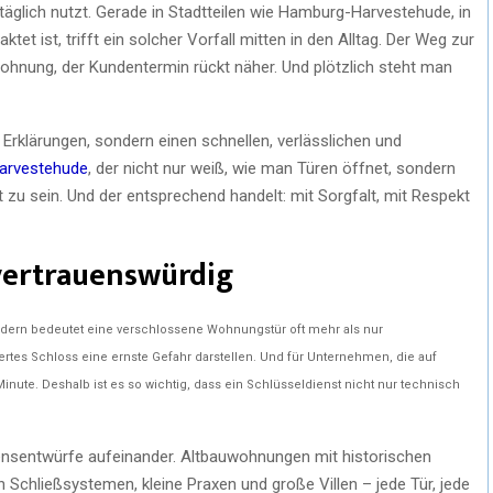
glich nutzt. Gerade in Stadtteilen wie Hamburg-Harvestehude, in
tet ist, trifft ein solcher Vorfall mitten in den Alltag. Der Weg zur
 Wohnung, der Kundentermin rückt näher. Und plötzlich steht man
Erklärungen, sondern einen schnellen, verlässlichen und
Harvestehude
, der nicht nur weiß, wie man Türen öffnet, sondern
t zu sein. Und der entsprechend handelt: mit Sorgfalt, mit Respekt
 vertrauenswürdig
 Kindern bedeutet eine verschlossene Wohnungstür oft mehr als nur
rtes Schloss eine ernste Gefahr darstellen. Und für Unternehmen, die auf
inute. Deshalb ist es so wichtig, dass ein Schlüsseldienst nicht nur technisch
ensentwürfe aufeinander. Altbauwohnungen mit historischen
Schließsystemen, kleine Praxen und große Villen – jede Tür, jede