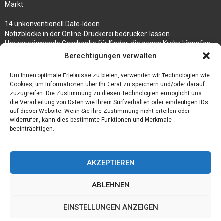
Markt
14 unkonventionell Date-Ideen
Notizblöcke in der Online-Druckerei bedrucken lassen
Herzerwärmende Geschenke für Kinder, die gegen Krebs kämpfen
Berechtigungen verwalten
3 Tipps, wie du deinen Schmuck auf Reisen mitnehmen kannst
Um Ihnen optimale Erlebnisse zu bieten, verwenden wir Technologien wie
Wetter Oberhausen 14 Tage – Erklärung und Prognose des Wetters
Cookies, um Informationen über Ihr Gerät zu speichern und/oder darauf
zuzugreifen. Die Zustimmung zu diesen Technologien ermöglicht uns
die Verarbeitung von Daten wie Ihrem Surfverhalten oder eindeutigen IDs
auf dieser Website. Wenn Sie Ihre Zustimmung nicht erteilen oder
widerrufen, kann dies bestimmte Funktionen und Merkmale
beeinträchtigen.
AKZEPTIEREN
ABLEHNEN
@2023 - www.Reisefuehrerindex.de. All Right Reserved.
EINSTELLUNGEN ANZEIGEN