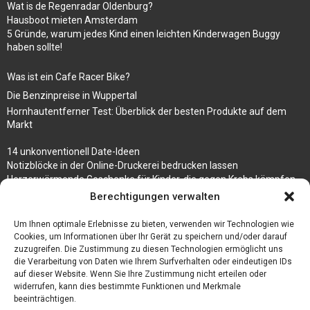
Wat is de Regenradar Oldenburg?
Hausboot mieten Amsterdam
5 Gründe, warum jedes Kind einen leichten Kinderwagen Buggy
haben sollte!
Was ist ein Cafe Racer Bike?
Die Benzinpreise in Wuppertal
Hornhautentferner Test: Überblick der besten Produkte auf dem
Markt
14 unkonventionell Date-Ideen
Notizblöcke in der Online-Druckerei bedrucken lassen
Herzerwärmende Geschenke für Kinder, die gegen Krebs kämpfen
Berechtigungen verwalten
3 Tipps, wie du deinen Schmuck auf Reisen mitnehmen kannst
Wetter Oberhausen 14 Tage – Erklärung und Prognose des Wetters
Um Ihnen optimale Erlebnisse zu bieten, verwenden wir Technologien wie
Cookies, um Informationen über Ihr Gerät zu speichern und/oder darauf
zuzugreifen. Die Zustimmung zu diesen Technologien ermöglicht uns
die Verarbeitung von Daten wie Ihrem Surfverhalten oder eindeutigen IDs
auf dieser Website. Wenn Sie Ihre Zustimmung nicht erteilen oder
widerrufen, kann dies bestimmte Funktionen und Merkmale
beeinträchtigen.