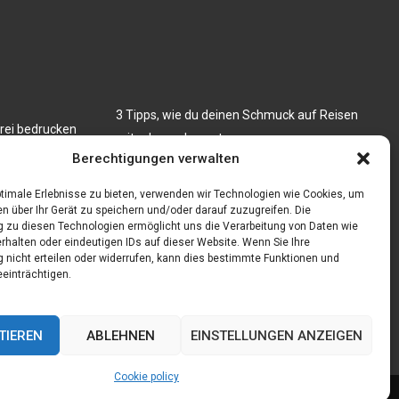
3 Tipps, wie du deinen Schmuck auf Reisen
erei bedrucken
mitnehmen kannst
Berechtigungen verwalten
Wetter Oberhausen 14 Tage – Erklärung und
Kinder, die
Prognose des Wetters
timale Erlebnisse zu bieten, verwenden wir Technologien wie Cookies, um
n über Ihr Gerät zu speichern und/oder darauf zuzugreifen. Die
zu diesen Technologien ermöglicht uns die Verarbeitung von Daten wie
rhalten oder eindeutigen IDs auf dieser Website. Wenn Sie Ihre
nicht erteilen oder widerrufen, kann dies bestimmte Funktionen und
einträchtigen.
TIEREN
ABLEHNEN
EINSTELLUNGEN ANZEIGEN
Cookie policy
Cookie policy (EU)
Our authors
Partners
Website index
Contact