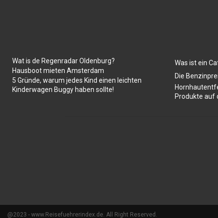
Wat is de Regenradar Oldenburg?
Was ist ein Ca
Hausboot mieten Amsterdam
Die Benzinpre
5 Gründe, warum jedes Kind einen leichten
Hornhautentfe
Kinderwagen Buggy haben sollte!
Produkte auf
@2023 - www.Reisefuehrerindex.de. All Right Reserved.