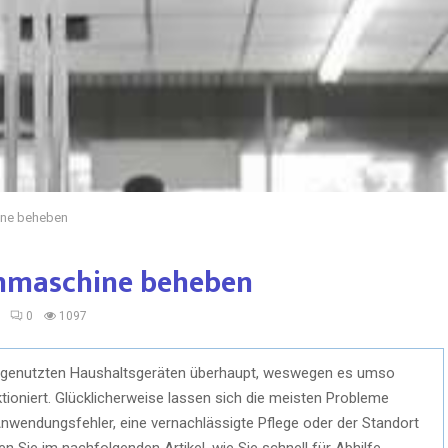
ine beheben
hmaschine beheben
0
1097
 genutzten Haushaltsgeräten überhaupt, weswegen es umso
nktioniert. Glücklicherweise lassen sich die meisten Probleme
d Anwendungsfehler, eine vernachlässigte Pflege oder der Standort
n Sie im nachfolgenden Artikel, wie Sie schnell für Abhilfe