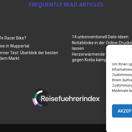
FREQUENTLY READ ARTICLES
14 unkonventionell Date-Ideen
fe Racer Bike?
Notizblöcke in der Online-Druck
ise in Wuppertal
lassen
rner Test: Überblick der besten
Herzerwärmende Geschenke für 
 dem Markt
gegen Krebs kämpfen
Um Ihnen op
Informatione
Zustimmung 
Ihrem Surfve
Zustimmung 
Merkmale be
AKZEP
Home