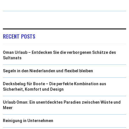
T
C
N
N
A
W
E
T
K
I
I
B
E
E
L
T
O
R
D
RECENT POSTS
T
O
E
I
Oman Urlaub – Entdecken Sie die verborgenen Schätze des
E
K
S
N
Sultanats
R
T
Segeln in den Niederlanden und flexibel bleiben
)
Decksbelag für Boote – Die perfekte Kombination aus
Sicherheit, Komfort und Design
Urlaub Oman: Ein unentdecktes Paradies zwischen Wüste und
Meer
Reinigung in Unternehmen