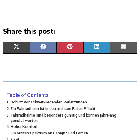
Share this post:
X
F
P
L
E
(
A
I
I
M
T
C
N
N
A
W
E
T
K
I
I
B
E
E
L
Table of Contents
Schutz vor schwerwiegenden Verletzungen
T
O
R
D
Ein Fahrradhelm ist in den meisten Fällen Pflicht
Fahrradhelme sind besonders günstig und können jahrelang
T
O
E
I
genutzt werden
Hoher Komfort
E
K
S
N
Ein breites Spektrum an Designs und Farben
R
T
Fazit