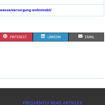
/wasserversorgung-wohnmobil/
PINTEREST
LINKEDIN
EMAIL
FREQUENTLY READ ARTICLES