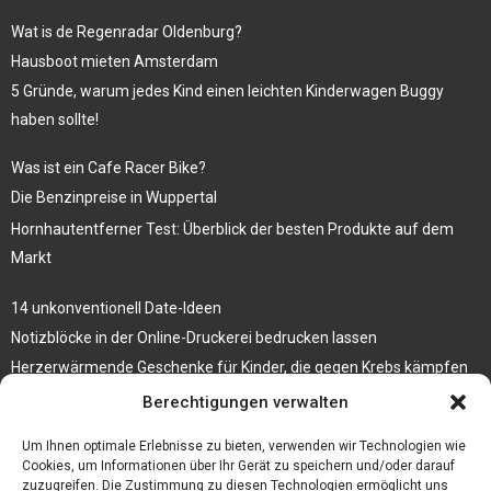
Wat is de Regenradar Oldenburg?
Hausboot mieten Amsterdam
5 Gründe, warum jedes Kind einen leichten Kinderwagen Buggy
haben sollte!
Was ist ein Cafe Racer Bike?
Die Benzinpreise in Wuppertal
Hornhautentferner Test: Überblick der besten Produkte auf dem
Markt
14 unkonventionell Date-Ideen
Notizblöcke in der Online-Druckerei bedrucken lassen
Herzerwärmende Geschenke für Kinder, die gegen Krebs kämpfen
Berechtigungen verwalten
3 Tipps, wie du deinen Schmuck auf Reisen mitnehmen kannst
Wetter Oberhausen 14 Tage – Erklärung und Prognose des Wetters
Um Ihnen optimale Erlebnisse zu bieten, verwenden wir Technologien wie
Cookies, um Informationen über Ihr Gerät zu speichern und/oder darauf
zuzugreifen. Die Zustimmung zu diesen Technologien ermöglicht uns