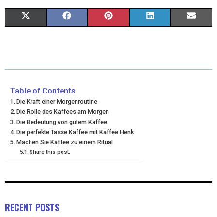
X
F
P
L
E
(
A
I
I
M
T
C
N
N
A
W
E
T
K
I
I
B
E
E
L
Table of Contents
Die Kraft einer Morgenroutine
T
O
R
D
Die Rolle des Kaffees am Morgen
Die Bedeutung von gutem Kaffee
T
O
E
I
Die perfekte Tasse Kaffee mit Kaffee Henk
E
K
S
N
Machen Sie Kaffee zu einem Ritual
Share this post:
R
T
)
RECENT POSTS