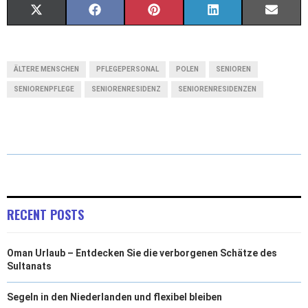
X
F
P
L
E
(
A
I
I
M
T
C
N
N
A
ÄLTERE MENSCHEN
PFLEGEPERSONAL
POLEN
SENIOREN
W
E
T
K
I
SENIORENPFLEGE
SENIORENRESIDENZ
SENIORENRESIDENZEN
I
B
E
E
L
T
O
R
D
T
O
E
I
E
K
S
N
R
T
RECENT POSTS
)
Oman Urlaub – Entdecken Sie die verborgenen Schätze des
Sultanats
Segeln in den Niederlanden und flexibel bleiben