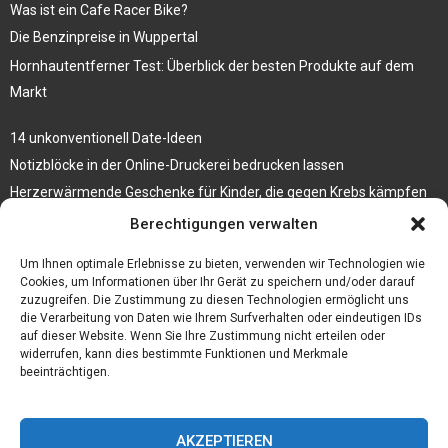
Was ist ein Cafe Racer Bike?
Die Benzinpreise in Wuppertal
Hornhautentferner Test: Überblick der besten Produkte auf dem
Markt
14 unkonventionell Date-Ideen
Notizblöcke in der Online-Druckerei bedrucken lassen
Herzerwärmende Geschenke für Kinder, die gegen Krebs kämpfen
Berechtigungen verwalten
3 Tipps, wie du deinen Schmuck auf Reisen mitnehmen kannst
Wetter Oberhausen 14 Tage – Erklärung und Prognose des Wetters
Um Ihnen optimale Erlebnisse zu bieten, verwenden wir Technologien wie
Cookies, um Informationen über Ihr Gerät zu speichern und/oder darauf
zuzugreifen. Die Zustimmung zu diesen Technologien ermöglicht uns
die Verarbeitung von Daten wie Ihrem Surfverhalten oder eindeutigen IDs
auf dieser Website. Wenn Sie Ihre Zustimmung nicht erteilen oder
widerrufen, kann dies bestimmte Funktionen und Merkmale
beeinträchtigen.
AKZEPTIEREN