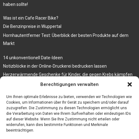
haben sollte!
Was ist ein Cafe Racer Bike?
Die Benzinpreise in Wuppertal
Hornhautentferner Test: Überblick der besten Produkte auf dem
Markt
14 unkonventionell Date-Ideen
Notizblöcke in der Online-Druckerei bedrucken lassen
Herzerwärmende Geschenke für Kinder, die gegen Krebs kämpfen
Berechtigungen verwalten
3 Tipps, wie du deinen Schmuck auf Reisen mitnehmen kannst
Wetter Oberhausen 14 Tage – Erklärung und Prognose des Wetters
Um Ihnen optimale Erlebnisse zu bieten, verwenden wir Technologien wie
Cookies, um Informationen über Ihr Gerät zu speichern und/oder darauf
zuzugreifen. Die Zustimmung zu diesen Technologien ermöglicht uns
die Verarbeitung von Daten wie Ihrem Surfverhalten oder eindeutigen IDs
auf dieser Website. Wenn Sie Ihre Zustimmung nicht erteilen oder
widerrufen, kann dies bestimmte Funktionen und Merkmale
beeinträchtigen.