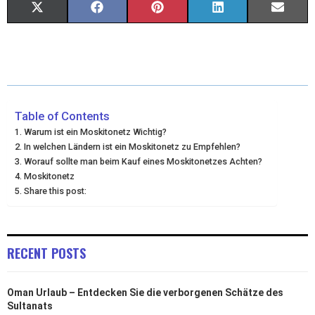
X
F
P
L
E
(
A
I
I
M
T
C
N
N
A
W
E
T
K
I
I
B
E
E
L
Table of Contents
Warum ist ein Moskitonetz Wichtig?
T
O
R
D
In welchen Ländern ist ein Moskitonetz zu Empfehlen?
Worauf sollte man beim Kauf eines Moskitonetzes Achten?
T
O
E
I
Moskitonetz
E
K
S
N
Share this post:
R
T
)
RECENT POSTS
Oman Urlaub – Entdecken Sie die verborgenen Schätze des
Sultanats