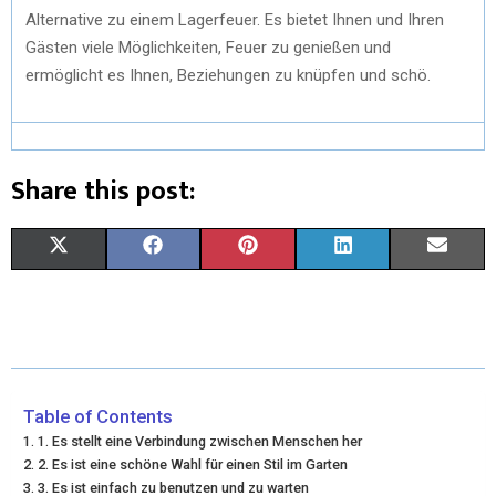
Alternative zu einem Lagerfeuer. Es bietet Ihnen und Ihren
Gästen viele Möglichkeiten, Feuer zu genießen und
ermöglicht es Ihnen, Beziehungen zu knüpfen und schö.
Share this post:
X
F
P
L
E
(
A
I
I
M
T
C
N
N
A
W
E
T
K
I
I
B
E
E
L
Table of Contents
1. Es stellt eine Verbindung zwischen Menschen her
T
O
R
D
2. Es ist eine schöne Wahl für einen Stil im Garten
3. Es ist einfach zu benutzen und zu warten
T
O
E
I