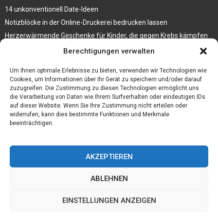
14 unkonventionell Date-Ideen
Notizblöcke in der Online-Druckerei bedrucken lassen
Herzerwärmende Geschenke für Kinder, die gegen Krebs kämpfen
Berechtigungen verwalten
3 Tipps, wie du deinen Schmuck auf Reisen mitnehmen kannst
Wetter Oberhausen 14 Tage – Erklärung und Prognose des Wetters
Um Ihnen optimale Erlebnisse zu bieten, verwenden wir Technologien wie
Cookies, um Informationen über Ihr Gerät zu speichern und/oder darauf
zuzugreifen. Die Zustimmung zu diesen Technologien ermöglicht uns
die Verarbeitung von Daten wie Ihrem Surfverhalten oder eindeutigen IDs
auf dieser Website. Wenn Sie Ihre Zustimmung nicht erteilen oder
widerrufen, kann dies bestimmte Funktionen und Merkmale
beeinträchtigen.
AKZEPTIEREN
ABLEHNEN
@2023 - www.Reisefuehrerindex.de. All Right Reserved.
EINSTELLUNGEN ANZEIGEN
Home
Cookie policy (EU)
Our authors
Partners
Website index